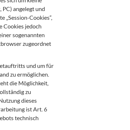
es sich um kleine
t, PC) angelegt und
te „Session-Cookies“,
se Cookies jedoch
 einer sogenannten
etbrowser zugeordnet
etauftritts und um für
tand zu ermöglichen.
eht die Möglichkeit,
ollständig zu
 Nutzung dieses
arbeitung ist Art. 6
gebots technisch