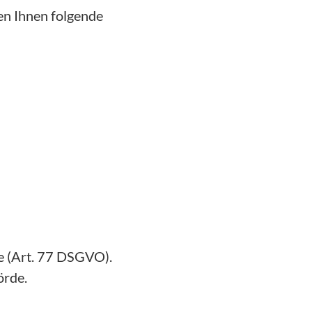
en Ihnen folgende
e (Art. 77 DSGVO).
örde.