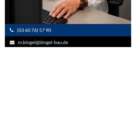
(03 60 76) 57 90
m.bingel@bingel-bau.de
Jeannette Keitel
Buchhaltung